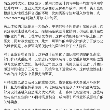
情况实时优化。数据显示，采用此类设计的写字楼平均空间利用率
提升约30%，企业无需为冗余面积支付额外成本。同时，员工也能
根据任务性质选择合适的环境，比如需要专注时进入静音舱，或
brainstorming 时融入开放式讨论区。
员工体验的升级是另一大亮点。单调的格子间容易引发疲劳感，而
灵活布局通过色彩分区、绿植隔断或差异化照明，创造出更具层次
感的空间节奏。心理学研究表明，这种环境能降低20%以上的工作
压力，同时激发创造力。此外，可调节的声学设计解决了开放办公
的噪音问题，在保证沟通便捷性的同时维护了个人隐私。
对于企业管理者而言，这种设计还简化了团队结构调整的复杂度。
部门扩张或重组时，无需进行大规模装修，仅需重新规划隔断位置
即可完成空间适配。某科技公司曾反馈，采用灵活分区后，其团队
搬迁时间缩短了三分之二，间接降低了运营成本。这种敏捷性在快
节奏的行业竞争中显得尤为重要。
可持续性也是灵活分区的重要优势。模块化组件大多采用环保材
料，且支持重复拆装使用，相比传统装修减少了80%的建筑垃圾。
部分设计还融入自然采光优化系统，进一步降低能源消耗。这些特
性与当代企业的ESG目标高度契合，成为吸引环保意识较强租户的
关键卖点。