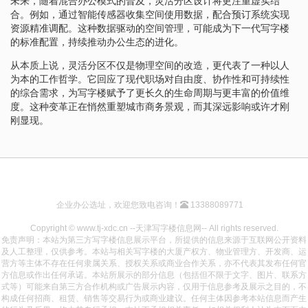
未来，随着混合办公模式的普及，灵活分区设计将更注重虚实结
合。例如，通过智能传感器收集空间使用数据，配合预订系统实现
资源精准调配。这种数据驱动的空间管理，可能成为下一代写字楼
的标准配置，持续推动办公生态的进化。
从本质上说，灵活分区不仅是物理空间的改造，更代表了一种以人
为本的工作哲学。它回应了现代职场对自由度、协作性和可持续性
的综合需求，为写字楼赋予了更长久的生命周期与更丰富的价值维
度。这种变革正在悄然重塑城市商务景观，而其深远影响或许才刚
刚显现。
企业办公选址，欢迎您致电咨询！
13388089771
Copyright © www.tj-xdc.cn --天津写字楼信息网-- All rights reserved.
免责声明：本站为第三方写字楼信息展示平台，所提供的信息来源于互联网公开资料
及人工整理，仅供参考。本站与相关写字楼的大厦产权方、物业管理方、开发商、运
营方等主体不存在任何隶属关系、授权关系或商业合作关系，亦不代表其发布任何官
方信息或作出任何承诺。本站所展示的部分信息（包括但不限于文字、图片、联系方
式等）可能来自第三方合作机构或广告展示内容，仅用于信息参考及展示之目的，不
构成任何招商、租赁、销售等交易行为或商业建议。任何主体因参考本站信息而产生