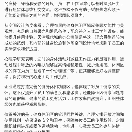
的座椅、绿植和安静的环境，员工在工作间隙可以暂时摆脱压力，
进行短暂休息或社交交流。这种放松不仅有助于缓解焦虑和紧张，
还能促进同事之间的沟通，增强团队凝聚力。
从空间设计角度来看，合理布局的健身休闲区域应兼顾功能性与美
观性。充足的自然采光和通风条件，配合符合人体工学的设备，能
够提升使用体验。天津现代城的办公楼便是将这一理念贯彻得较为
成功的范例，其内部的健身设施和休闲空间设计均考虑到了员工的
实际需求和舒适度。
心理学研究表明，适时的身体活动对减轻工作压力有显著作用。运
动过程中释放的内啡肽能够提高情绪稳定性，减少焦虑感。休闲区
域的存在为员工创造了一个心理缓冲带，使其能够更好地调整情
绪，保持积极的心态面对工作挑战。
企业通过打造完善的健身休闲功能区，也体现了对员工健康的关
怀。这不仅提升了员工的满意度和忠诚度，还能降低因健康问题导
致的请假率。健康的员工更有活力，工作效率自然提升，组织整体
绩效也能获得积极影响。
值得关注的是，健身休闲区的管理同样关键。合理安排开放时间和
使用规则，确保设备安全和卫生，保障每位员工的使用权益。定期
组织健康讲座或团体运动活动，也能进一步激发员工的参与热情，
营造积极向上的办公氛围。