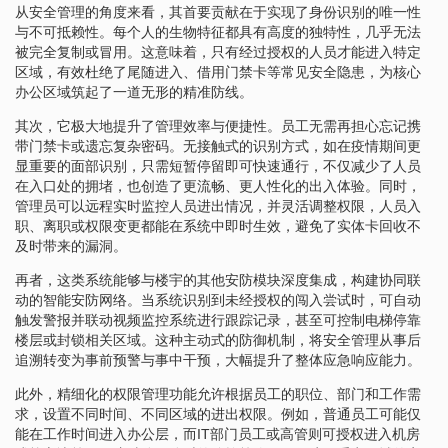
从安全管理的角度来看，其首要贡献在于实现了身份识别的唯一性
与不可抵赖性。每个人的生物特征都具有高度的独特性，几乎无法
被完全复制或冒用。这意味着，只有经过授权的人员才能进入特定
区域，有效杜绝了尾随进入、借用门禁卡等常见安全隐患，为核心
办公区域筑起了一道无形的精准防线。
其次，它极大地提升了管理效率与便捷性。员工无需再担心忘记携
带门禁卡或遗忘复杂密码。无接触式的识别方式，如在疫情期间更
显重要的面部识别，只需短暂停留即可快速通行，不仅减少了人员
在入口处的拥堵，也创造了更流畅、更人性化的出入体验。同时，
管理员可以远程实时监控人员进出情况，并灵活调整权限，人员入
职、离职或权限变更都能在系统中即时生效，避免了实体卡回收不
及时带来的漏洞。
再者，这类系统能够与楼宇的其他安防模块深度集成，构建协同联
动的智能安防网络。当系统识别到未经授权的闯入尝试时，可自动
触发警报并联动视频监控系统进行跟踪记录，甚至可控制电梯停靠
楼层或封锁相关区域。这种主动式的防御机制，将安全管理从事后
追溯转变为事前预警与事中干预，大幅提升了整体应急响应能力。
此外，精细化的权限管理功能允许根据员工的职位、部门和工作需
求，设置不同时间、不同区域的进出权限。例如，普通员工可能仅
能在工作时间进入办公层，而IT部门员工或高管则可授权进入机房